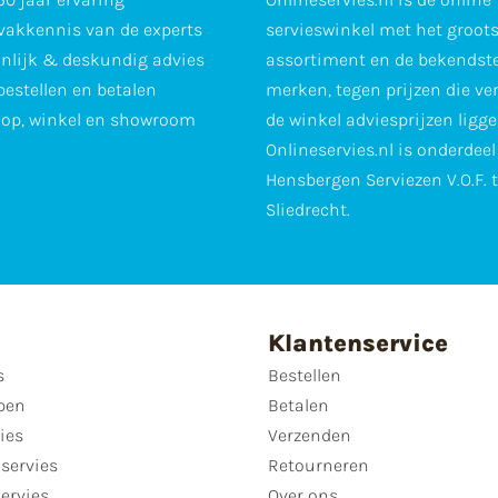
vakkennis van de experts
servieswinkel met het groot
nlijk & deskundig advies
assortiment en de bekendst
 bestellen en betalen
merken, tegen prijzen die ve
op, winkel en showroom
de winkel adviesprijzen ligge
Onlineservies.nl is onderdee
Hensbergen Serviezen V.O.F. 
Sliedrecht.
Klantenservice
s
Bestellen
pen
Betalen
ies
Verzenden
servies
Retourneren
servies
Over ons