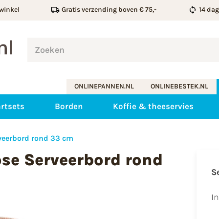
winkel
Gratis verzending boven € 75,-
14 da
ONLINEPANNEN.NL
ONLINEBESTEK.NL
rtsets
Borden
Koffie & theeservies
veerbord rond 33 cm
ose Serveerbord rond
S
I