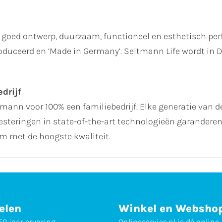
goed ontwerp, duurzaam, functioneel en esthetisch perf
produceerd en ‘Made in Germany’. Seltmann Life wordt in
drijf
ltmann voor 100% een familiebedrijf. Elke generatie van de
steringen in state-of-the-art technologieën garanderen 
 met de hoogste kwaliteit.
elen
Winkel en Websho
0 jaar ervaring
Onlineservies.nl is dé online