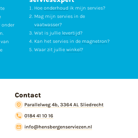
Hoe
onderhoud
ik mijn servies?
ste
Mag mijn servies in de
e
vaatwasser
?
r onder
Wat is jullie
levertijd
?
n.
Kan het servies in de
magnetron
?
l van
Waar zit jullie
winkel
?
te
Contact
Parallelweg 4b, 3364 AL Sliedrecht
0184 41 10 16
info@hensbergenserviezen.nl