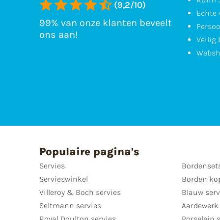
(9,2/10)
Echte 
99% van onze klanten beveelt
Persoo
ons aan!
Veilig
Websh
Populaire pagina's
Servies
Bordenset
Servieswinkel
Borden ko
Villeroy & Boch servies
Blauw serv
Seltmann servies
Aardewerk 
Royal Doulton servies
Porselein 