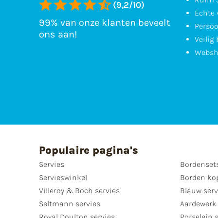
(9,2/10)
Echte 
99% van onze klanten beveelt
Persoo
ons aan!
Veilig
Websh
Populaire pagina's
Servies
Bordenset
Servieswinkel
Borden ko
Villeroy & Boch servies
Blauw serv
Seltmann servies
Aardewerk 
Royal Doulton servies
Porselein 