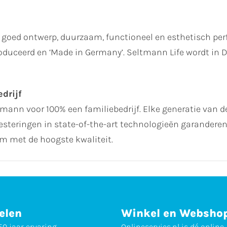
goed ontwerp, duurzaam, functioneel en esthetisch perf
produceerd en ‘Made in Germany’. Seltmann Life wordt in
drijf
ltmann voor 100% een familiebedrijf. Elke generatie van de
steringen in state-of-the-art technologieën garanderen 
 met de hoogste kwaliteit.
elen
Winkel en Websho
0 jaar ervaring
Onlineservies.nl is dé online