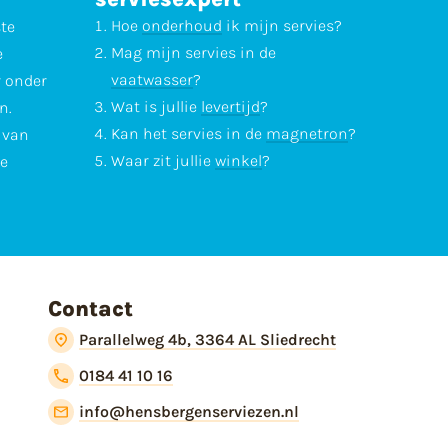
Hoe
onderhoud
ik mijn servies?
ste
Mag mijn servies in de
e
vaatwasser
?
r onder
Wat is jullie
levertijd
?
n.
Kan het servies in de
magnetron
?
l van
Waar zit jullie
winkel
?
te
Contact
Parallelweg 4b, 3364 AL Sliedrecht
0184 41 10 16
info@hensbergenserviezen.nl