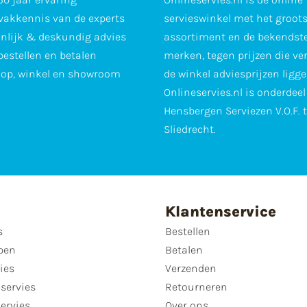
vakkennis van de experts
servieswinkel met het groot
nlijk & deskundig advies
assortiment en de bekendst
 bestellen en betalen
merken, tegen prijzen die ve
op, winkel en showroom
de winkel adviesprijzen ligge
Onlineservies.nl is onderdee
Hensbergen Serviezen V.O.F. 
Sliedrecht.
Klantenservice
s
Bestellen
pen
Betalen
ies
Verzenden
servies
Retourneren
servies
Over ons