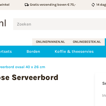
winkel
Gratis verzending boven € 75,-
14 da
ONLINEPANNEN.NL
ONLINEBESTEK.NL
rtsets
Borden
Koffie & theeservies
veerbord ovaal 40 x 26 cm
ose Serveerbord
S
I