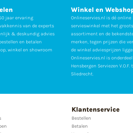
elen
Winkel en Websho
0 jaar ervaring
Onlineservies.nl is dé online
vakkennis van de experts
servieswinkel met het groot
nlijk & deskundig advies
assortiment en de bekendst
 bestellen en betalen
merken, tegen prijzen die ve
op, winkel en showroom
de winkel adviesprijzen ligge
Onlineservies.nl is onderdee
Hensbergen Serviezen V.O.F. 
Sliedrecht.
Klantenservice
s
Bestellen
pen
Betalen