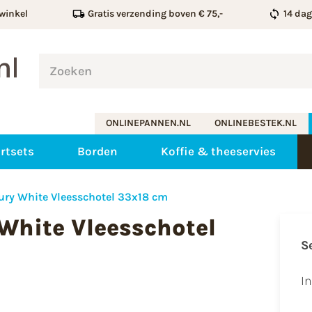
winkel
Gratis verzending boven € 75,-
14 da
ONLINEPANNEN.NL
ONLINEBESTEK.NL
rtsets
Borden
Koffie & theeservies
ury White Vleesschotel 33x18 cm
White Vleesschotel
S
I