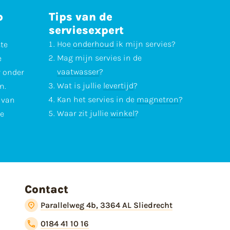
p
Tips van de
serviesexpert
Hoe
onderhoud
ik mijn servies?
ste
Mag mijn servies in de
e
vaatwasser
?
r onder
Wat is jullie
levertijd
?
n.
Kan het servies in de
magnetron
?
l van
Waar zit jullie
winkel
?
te
Contact
Parallelweg 4b, 3364 AL Sliedrecht
0184 41 10 16