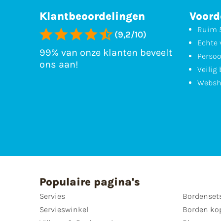
Klantbeoordelingen
Voord
Ruim 5
(9,2/10)
Echte 
99% van onze klanten beveelt
Persoo
ons aan!
Veilig
Websh
Populaire pagina's
Servies
Bordenset
Servieswinkel
Borden ko