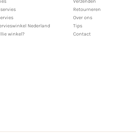
ies
Verzenden
servies
Retourneren
servies
Over ons
ervieswinkel Nederland
Tips
llie winkel?
Contact