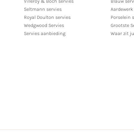
Villeroy & Boch servies
Blauw serv
Seltmann servies
Aardewerk 
Royal Doulton servies
Porselein 
Wedgwood Servies
Grootste S
Servies aanbieding
Waar zit ju