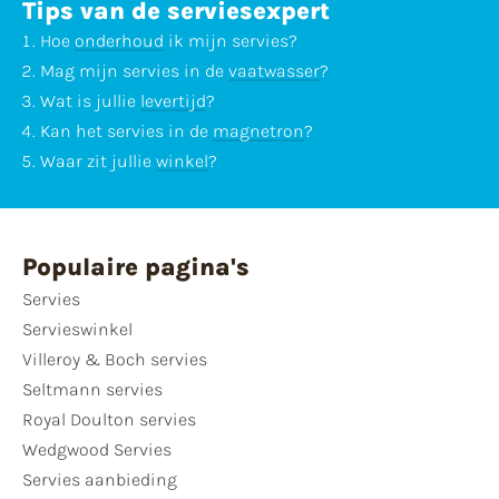
Tips van de serviesexpert
Hoe
onderhoud
ik mijn servies?
Mag mijn servies in de
vaatwasser
?
Wat is jullie
levertijd
?
Kan het servies in de
magnetron
?
Waar zit jullie
winkel
?
Populaire pagina's
Servies
Servieswinkel
Villeroy & Boch servies
Seltmann servies
Royal Doulton servies
Wedgwood Servies
Servies aanbieding