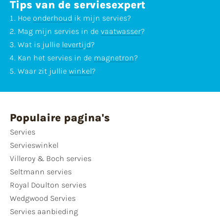
Tips van de serviesexpert
Hoe
onderhoud
ik mijn servies?
Mag mijn servies in de
vaatwasser
?
Wat is jullie
levertijd
?
Kan het servies in de
magnetron
?
Waar zit jullie
winkel
?
Populaire pagina's
Servies
Servieswinkel
Villeroy & Boch servies
Seltmann servies
Royal Doulton servies
Wedgwood Servies
Servies aanbieding