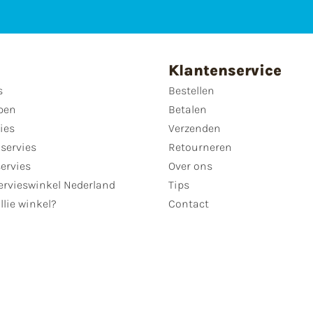
Klantenservice
s
Bestellen
pen
Betalen
ies
Verzenden
servies
Retourneren
servies
Over ons
ervieswinkel Nederland
Tips
llie winkel?
Contact