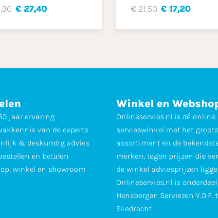
,30
€ 27,40
€ 21,50
€ 17,20
elen
Winkel en Websho
0 jaar ervaring
Onlineservies.nl is dé online
vakkennis van de experts
servieswinkel met het groot
nlijk & deskundig advies
assortiment en de bekendst
 bestellen en betalen
merken, tegen prijzen die ve
op, winkel en showroom
de winkel adviesprijzen ligge
Onlineservies.nl is onderdee
Hensbergen Serviezen V.O.F. 
Sliedrecht.