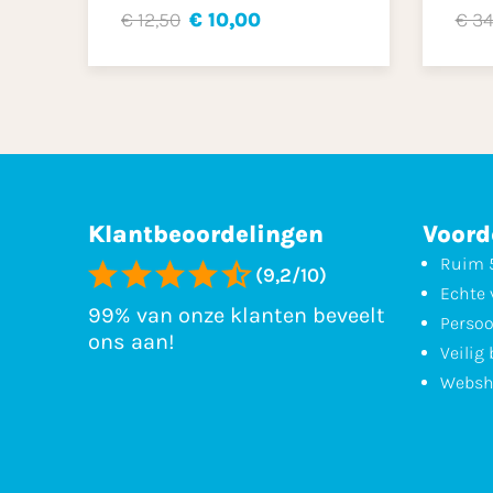
€ 12,50
€ 10,00
€ 34
Klantbeoordelingen
Voord
Ruim 5
(9,2/10)
Echte 
99% van onze klanten beveelt
Persoo
ons aan!
Veilig
Websh