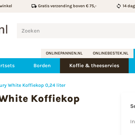
winkel
Gratis verzending boven € 75,-
14 da
ONLINEPANNEN.NL
ONLINEBESTEK.NL
rtsets
Borden
Koffie & theeservies
ry White Koffiekop 0,24 liter
 White Koffiekop
S
I