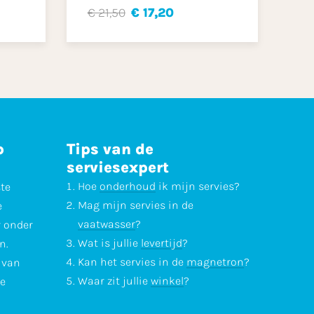
€ 21,50
€ 17,20
p
Tips van de
serviesexpert
Hoe
onderhoud
ik mijn servies?
ste
Mag mijn servies in de
e
vaatwasser
?
r onder
Wat is jullie
levertijd
?
n.
Kan het servies in de
magnetron
?
l van
Waar zit jullie
winkel
?
te