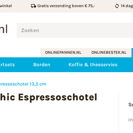
winkel
Gratis verzending boven € 75,-
14 da
ONLINEPANNEN.NL
ONLINEBESTEK.NL
rtsets
Borden
Koffie & theeservies
pressoschotel 13,5 cm
hic Espressoschotel
S
I