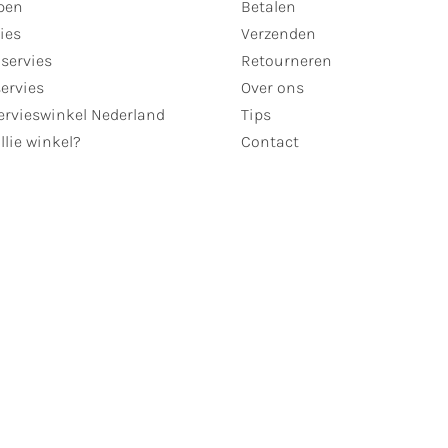
pen
Betalen
ies
Verzenden
servies
Retourneren
servies
Over ons
ervieswinkel Nederland
Tips
llie winkel?
Contact