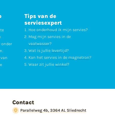
p
Tips van de
serviesexpert
Hoe
onderhoud
ik mijn servies?
ste
Mag mijn servies in de
e
vaatwasser
?
r onder
Wat is jullie
levertijd
?
n.
Kan het servies in de
magnetron
?
l van
Waar zit jullie
winkel
?
te
Contact
Parallelweg 4b, 3364 AL Sliedrecht