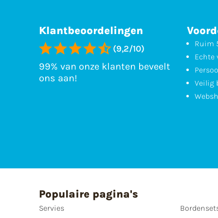
Klantbeoordelingen
Voord
Ruim 5
(9,2/10)
Echte 
99% van onze klanten beveelt
Persoo
ons aan!
Veilig
Websh
Populaire pagina's
Servies
Bordenset