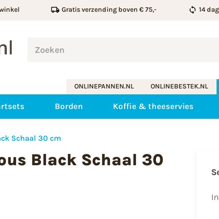
winkel
Gratis verzending boven € 75,-
14 da
ONLINEPANNEN.NL
ONLINEBESTEK.NL
rtsets
Borden
Koffie & theeservies
ack Schaal 30 cm
ous Black Schaal 30
S
I