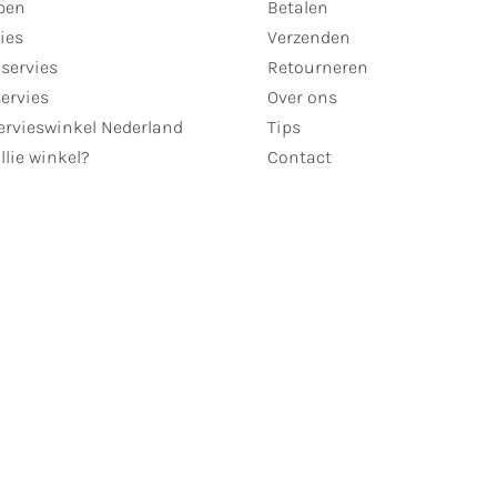
pen
Betalen
ies
Verzenden
servies
Retourneren
servies
Over ons
ervieswinkel Nederland
Tips
llie winkel?
Contact