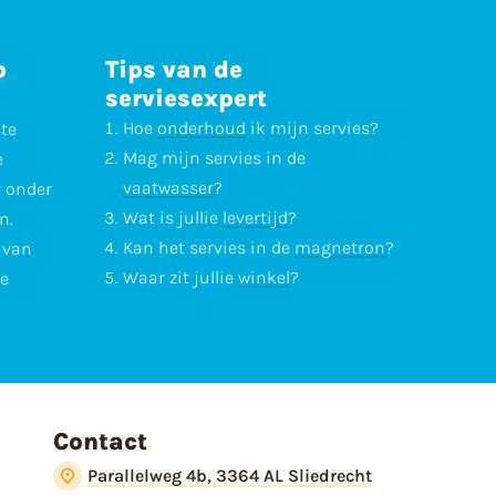
p
Tips van de
serviesexpert
Hoe
onderhoud
ik mijn servies?
ste
Mag mijn servies in de
e
vaatwasser
?
r onder
Wat is jullie
levertijd
?
n.
Kan het servies in de
magnetron
?
l van
Waar zit jullie
winkel
?
te
Contact
Parallelweg 4b, 3364 AL Sliedrecht