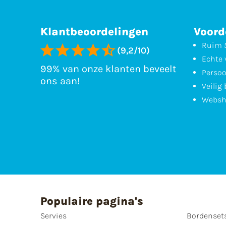
Klantbeoordelingen
Voord
Ruim 5
(9,2/10)
Echte 
99% van onze klanten beveelt
Persoo
ons aan!
Veilig
Websh
Populaire pagina's
Servies
Bordenset