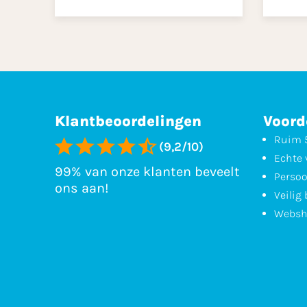
Klantbeoordelingen
Voord
Ruim 5
(9,2/10)
Echte 
99% van onze klanten beveelt
Persoo
ons aan!
Veilig
Websh