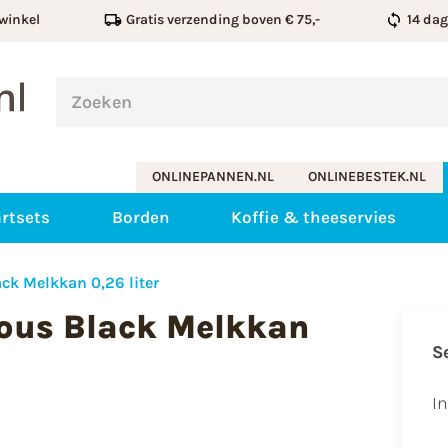
winkel
Gratis verzending boven € 75,-
14 da
ONLINEPANNEN.NL
ONLINEBESTEK.NL
rtsets
Borden
Koffie & theeservies
ck Melkkan 0,26 liter
ous Black Melkkan
S
I