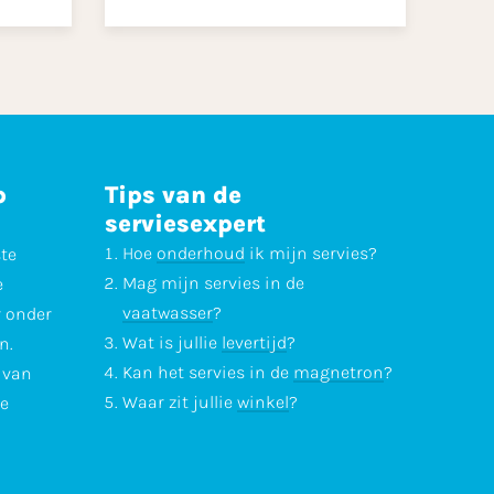
p
Tips van de
serviesexpert
Hoe
onderhoud
ik mijn servies?
ste
Mag mijn servies in de
e
vaatwasser
?
r onder
Wat is jullie
levertijd
?
n.
Kan het servies in de
magnetron
?
l van
Waar zit jullie
winkel
?
te