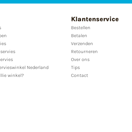
Klantenservice
s
Bestellen
pen
Betalen
ies
Verzenden
servies
Retourneren
servies
Over ons
ervieswinkel Nederland
Tips
llie winkel?
Contact