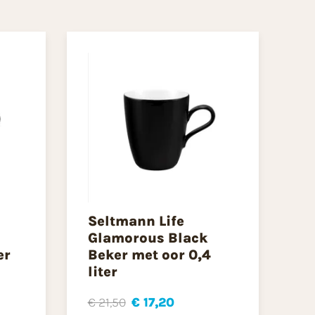
Seltmann Life
Glamorous Black
er
Beker met oor 0,4
liter
€ 21,50
€ 17,20