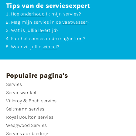
Tips van de serviesexpert
Hoe
onderhoud
ik mijn servies?
Mag mijn servies in de
vaatwasser
?
Wat is jullie
levertijd
?
Kan het servies in de
magnetron
?
Waar zit jullie
winkel
?
Populaire pagina's
Servies
Servieswinkel
Villeroy & Boch servies
Seltmann servies
Royal Doulton servies
Wedgwood Servies
Servies aanbieding