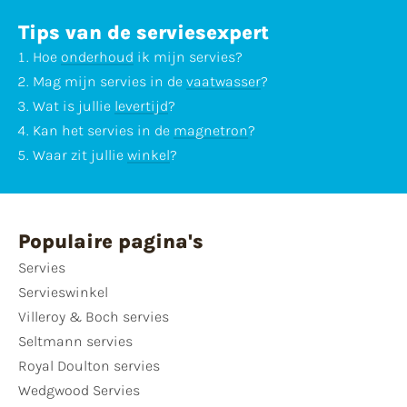
Tips van de serviesexpert
Hoe
onderhoud
ik mijn servies?
Mag mijn servies in de
vaatwasser
?
Wat is jullie
levertijd
?
Kan het servies in de
magnetron
?
Waar zit jullie
winkel
?
Populaire pagina's
Servies
Servieswinkel
Villeroy & Boch servies
Seltmann servies
Royal Doulton servies
Wedgwood Servies