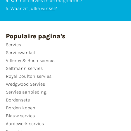
Kan het servies in de
magnetron
?
Waar zit jullie
winkel
?
Populaire pagina's
Servies
Servieswinkel
Villeroy & Boch servies
Seltmann servies
Royal Doulton servies
Wedgwood Servies
Servies aanbieding
Bordensets
Borden kopen
Blauw servies
Aardewerk servies