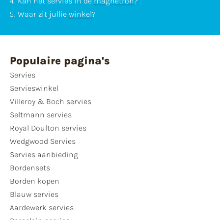
Kan het servies in de
magnetron
?
Waar zit jullie
winkel
?
Populaire pagina's
Servies
Servieswinkel
Villeroy & Boch servies
Seltmann servies
Royal Doulton servies
Wedgwood Servies
Servies aanbieding
Bordensets
Borden kopen
Blauw servies
Aardewerk servies