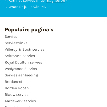
Kan het servies in de
magnetron
?
Waar zit jullie
winkel
?
Populaire pagina's
Servies
Servieswinkel
Villeroy & Boch servies
Seltmann servies
Royal Doulton servies
Wedgwood Servies
Servies aanbieding
Bordensets
Borden kopen
Blauw servies
Aardewerk servies