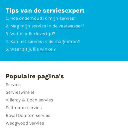
Tips van de serviesexpert
Hoe
onderhoud
ik mijn servies?
Mag mijn servies in de
vaatwasser
?
Wat is jullie
levertijd
?
Kan het servies in de
magnetron
?
Waar zit jullie
winkel
?
Populaire pagina's
Servies
Servieswinkel
Villeroy & Boch servies
Seltmann servies
Royal Doulton servies
Wedgwood Servies