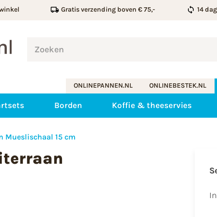
winkel
Gratis verzending boven € 75,-
14 da
ONLINEPANNEN.NL
ONLINEBESTEK.NL
rtsets
Borden
Koffie & theeservies
n Mueslischaal 15 cm
iterraan
S
I