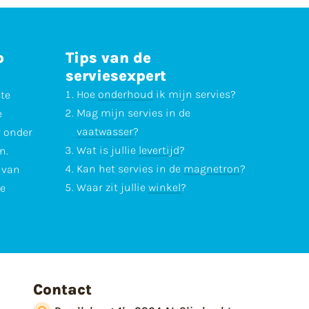
p
Tips van de
serviesexpert
Hoe
onderhoud
ik mijn servies?
ste
Mag mijn servies in de
e
vaatwasser
?
r onder
Wat is jullie
levertijd
?
n.
Kan het servies in de
magnetron
?
l van
Waar zit jullie
winkel
?
te
Contact