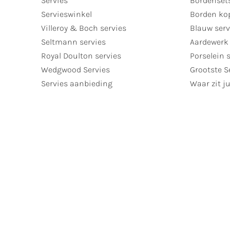
Servies
Bordenset
Servieswinkel
Borden ko
Villeroy & Boch servies
Blauw serv
Seltmann servies
Aardewerk 
Royal Doulton servies
Porselein 
Wedgwood Servies
Grootste S
Servies aanbieding
Waar zit ju