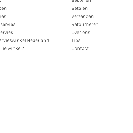
s
Bestellen
pen
Betalen
ies
Verzenden
servies
Retourneren
servies
Over ons
ervieswinkel Nederland
Tips
llie winkel?
Contact