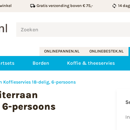
winkel
Gratis verzending boven € 75,-
14 da
ONLINEPANNEN.NL
ONLINEBESTEK.NL
rtsets
Borden
Koffie & theeservies
 Koffieservies 18-delig, 6-persoons
iterraan
S
, 6-persoons
I