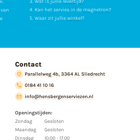
Wat is jullie
levertijd
?
n.
Kan het servies in de
magnetron
?
l van
Waar zit jullie
winkel
?
te
Contact
Parallelweg 4b, 3364 AL Sliedrecht
0184 41 10 16
info@hensbergenserviezen.nl
Openingstijden:
Zondag
Gesloten
Maandag
Gesloten
Dinsdag
10.00 - 17.00