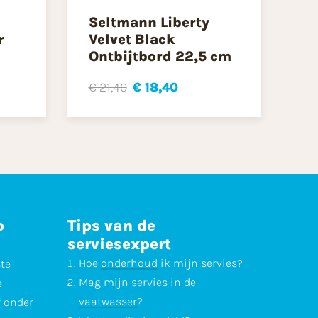
Seltmann Liberty
r
Velvet Black
Ontbijtbord 22,5 cm
€ 21,40
€ 18,40
p
Tips van de
serviesexpert
Hoe
onderhoud
ik mijn servies?
ste
Mag mijn servies in de
e
vaatwasser
?
r onder