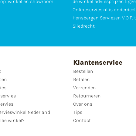
op, winkel en showroom
de winkel adviesprijzen ligge
Onlineservies.nl is onderdee
Hensbergen Serviezen V.O.F. 
Sliedrecht.
Klantenservice
s
Bestellen
pen
Betalen
ies
Verzenden
servies
Retourneren
servies
Over ons
ervieswinkel Nederland
Tips
llie winkel?
Contact