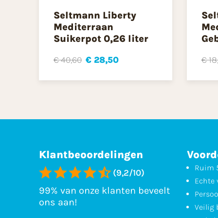
Seltmann Liberty
Sel
Mediterraan
Med
Suikerpot 0,26 liter
Geb
€ 40,60
€ 28,50
€ 18
Klantbeoordelingen
Voord
Ruim 5
(9,2/10)
Echte 
99% van onze klanten beveelt
Persoo
ons aan!
Veilig