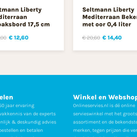
tmann Liberty
Seltmann Liberty
iterraan
Mediterraan Beke
aksbord 17,5 cm
met oor 0,4 liter
,00
€ 12,60
€ 20,60
€ 14,40
elen
Winkel en Websho
0 jaar ervaring
Onlineservies.nl is dé online
vakkennis van de experts
servieswinkel met het groot
nlijk & deskundig advies
assortiment en de bekendst
 bestellen en betalen
merken, tegen prijzen die ve