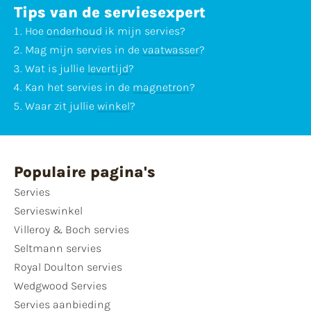
Tips van de serviesexpert
Hoe
onderhoud
ik mijn servies?
Mag mijn servies in de
vaatwasser
?
Wat is jullie
levertijd
?
Kan het servies in de
magnetron
?
Waar zit jullie
winkel
?
Populaire pagina's
Servies
Servieswinkel
Villeroy & Boch servies
Seltmann servies
Royal Doulton servies
Wedgwood Servies
Servies aanbieding