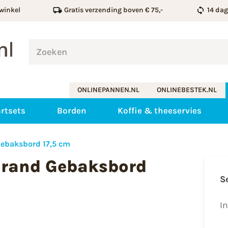
winkel
Gratis verzending boven € 75,-
14 da
ONLINEPANNEN.NL
ONLINEBESTEK.NL
rtsets
Borden
Koffie & theeservies
Gebaksbord 17,5 cm
drand Gebaksbord
S
I