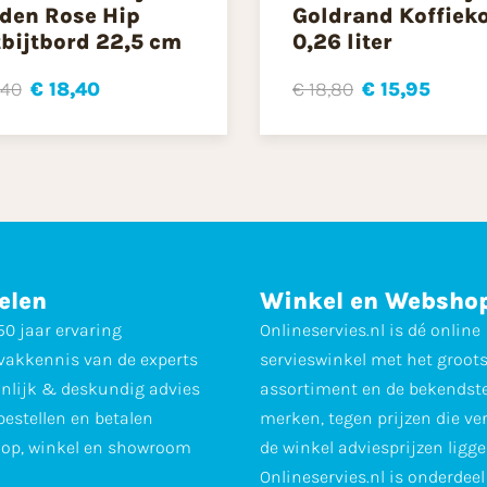
den Rose Hip
Goldrand Koffiek
bijtbord 22,5 cm
0,26 liter
,40
€ 18,40
€ 18,80
€ 15,95
elen
Winkel en Websho
0 jaar ervaring
Onlineservies.nl is dé online
vakkennis van de experts
servieswinkel met het groot
nlijk & deskundig advies
assortiment en de bekendst
 bestellen en betalen
merken, tegen prijzen die ve
op, winkel en showroom
de winkel adviesprijzen ligge
Onlineservies.nl is onderdee