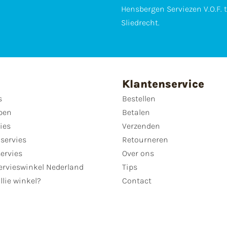
Hensbergen Serviezen V.O.F. 
Sliedrecht.
Klantenservice
s
Bestellen
pen
Betalen
ies
Verzenden
servies
Retourneren
servies
Over ons
ervieswinkel Nederland
Tips
llie winkel?
Contact