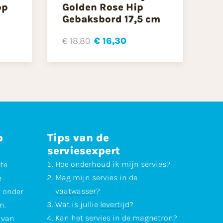
op
Golden Rose Hip
Gebaksbord 17,5 cm
€ 18,80
€ 16,30
p
Tips van de
serviesexpert
Hoe
onderhoud
ik mijn servies?
ste
Mag mijn servies in de
e
vaatwasser
?
r onder
Wat is jullie
levertijd
?
n.
Kan het servies in de
magnetron
?
l van