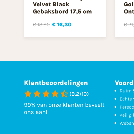
Velvet Black
Gol
Gebaksbord 17,5 cm
Ont
€ 18,80
€ 16,30
€ 21
Klantbeoordelingen
Voord
Ruim 5
(9,2/10)
Echte 
99% van onze klanten beveelt
Persoo
ons aan!
Veilig
Websh