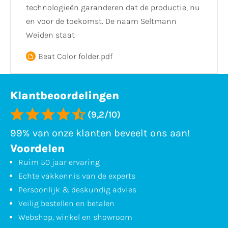
technologieën garanderen dat de productie, nu
en voor de toekomst. De naam Seltmann
Weiden staat
Beat Color folder.pdf
Klantbeoordelingen
(9,2/10)
99% van onze klanten beveelt ons aan!
Voordelen
Ruim 50 jaar ervaring
Echte vakkennis van de experts
Persoonlijk & deskundig advies
Veilig bestellen en betalen
Webshop, winkel en showroom