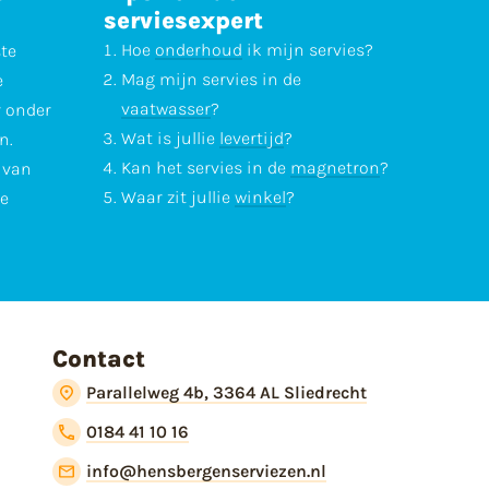
serviesexpert
Hoe
onderhoud
ik mijn servies?
ste
Mag mijn servies in de
e
vaatwasser
?
r onder
Wat is jullie
levertijd
?
n.
Kan het servies in de
magnetron
?
l van
Waar zit jullie
winkel
?
te
Contact
Parallelweg 4b, 3364 AL Sliedrecht
0184 41 10 16
info@hensbergenserviezen.nl