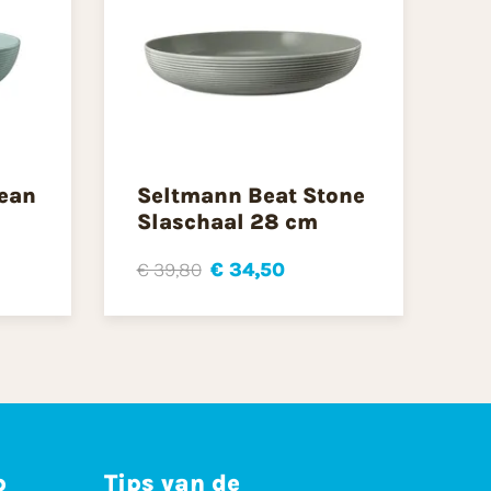
ean
Seltmann Beat Stone
Slaschaal 28 cm
€ 39,80
€ 34,50
p
Tips van de