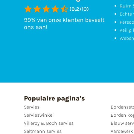
Ruim 5
(9,2/10)
Echte 
99% van onze klanten beveelt
Persoo
ons aan!
Veilig
Websh
Populaire pagina's
Servies
Bordenset
Servieswinkel
Borden ko
Villeroy & Boch servies
Blauw serv
Seltmann servies
Aardewerk 