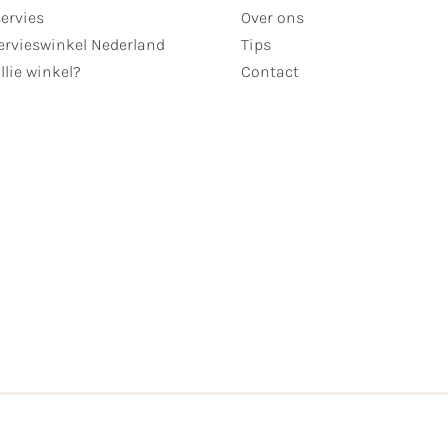
servies
Over ons
ervieswinkel Nederland
Tips
llie winkel?
Contact