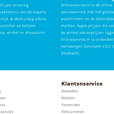
0 jaar ervaring
Onlineservies.nl is dé online
vakkennis van de experts
servieswinkel met het groot
nlijk & deskundig advies
assortiment en de bekendst
 bestellen en betalen
merken, tegen prijzen die ve
op, winkel en showroom
de winkel adviesprijzen ligge
Onlineservies.nl is onderdee
Hensbergen Serviezen V.O.F. 
Sliedrecht.
Klantenservice
s
Bestellen
pen
Betalen
ies
Verzenden
servies
Retourneren