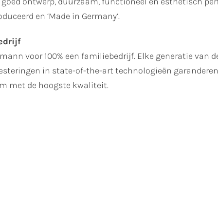
goed ontwerp, duurzaam, functioneel en esthetisch perf
roduceerd en ‘Made in Germany’.
drijf
ltmann voor 100% een familiebedrijf. Elke generatie van de
steringen in state-of-the-art technologieën garanderen 
 met de hoogste kwaliteit.