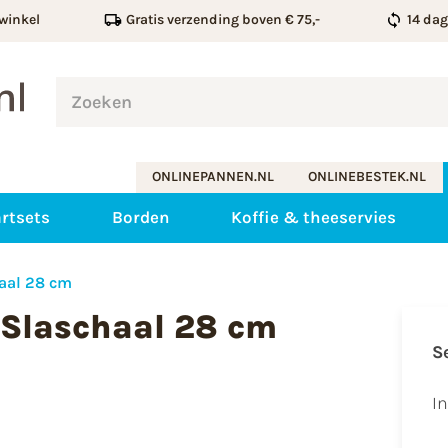
winkel
Gratis verzending boven € 75,-
14 da
ONLINEPANNEN.NL
ONLINEBESTEK.NL
rtsets
Borden
Koffie & theeservies
aal 28 cm
 Slaschaal 28 cm
S
I