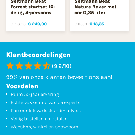
Seltmann Beat
Seltmann Beat
Forrest startset 16-
Nature Beker met
delig, 4-persoons
oor 0,35 liter
€ 316,00
€ 249,00
€ 15,60
€ 13,35
Klantbeoordelingen
(9,2/10)
99% van onze klanten beveelt ons aan!
Voordelen
Ruim 50 jaar ervaring
Echte vakkennis van de experts
Persoonlijk & deskundig advies
Veilig bestellen en betalen
Webshop, winkel en showroom