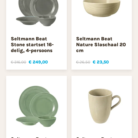
Seltmann Beat
Seltmann Beat
Stone startset 16-
Nature Slaschaal 20
delig, 4-persoons
cm
€ 316,00
€ 249,00
€ 26,50
€ 23,50