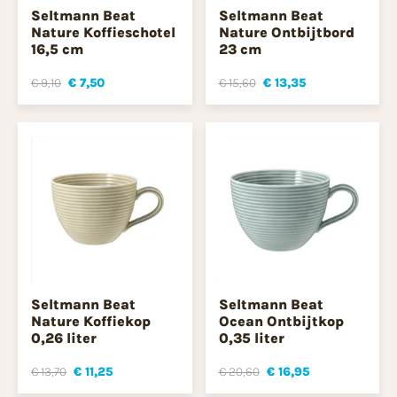
Seltmann Beat
Seltmann Beat
Nature Koffieschotel
Nature Ontbijtbord
16,5 cm
23 cm
€ 9,10
€ 7,50
€ 15,60
€ 13,35
Seltmann Beat
Seltmann Beat
Nature Koffiekop
Ocean Ontbijtkop
0,26 liter
0,35 liter
€ 13,70
€ 11,25
€ 20,60
€ 16,95