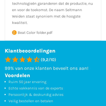
technologieën garanderen dat de productie, nu
en voor de toekomst. De naam Seltmann
Weiden staat synoniem met de hoogste
kwaliteit.
Beat Color folder.pdf
Klantbeoordelingen
(9,2/10)
99% van onze klanten beveelt ons aan!
Voordelen
Ruim 50 jaar ervaring
Echte vakkennis van de experts
Persoonlijk & deskundig advies
Veilig bestellen en betalen