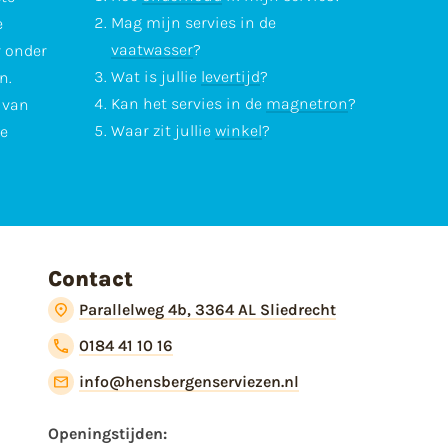
Mag mijn servies in de
e
vaatwasser
?
r onder
Wat is jullie
levertijd
?
n.
Kan het servies in de
magnetron
?
l van
Waar zit jullie
winkel
?
te
Contact
Parallelweg 4b, 3364 AL Sliedrecht
0184 41 10 16
info@hensbergenserviezen.nl
Openingstijden: