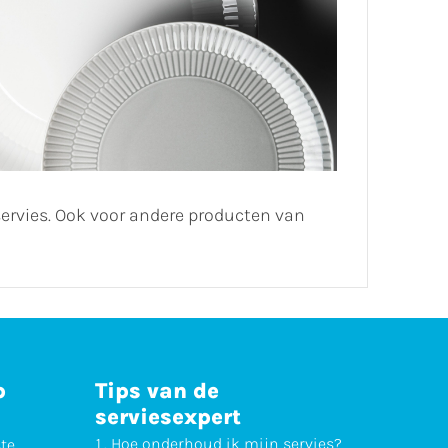
servies. Ook voor andere producten van
p
Tips van de
serviesexpert
Hoe
onderhoud
ik mijn servies?
ste