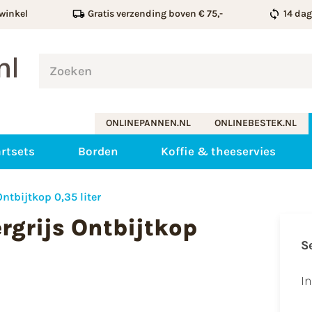
winkel
Gratis verzending boven € 75,-
14 da
ONLINEPANNEN.NL
ONLINEBESTEK.NL
rtsets
Borden
Koffie & theeservies
ntbijtkop 0,35 liter
rgrijs Ontbijtkop
S
I