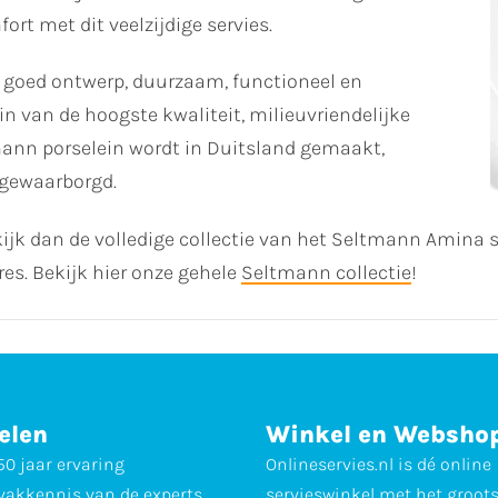
rt met dit veelzijdige servies.
 goed ontwerp, duurzaam, functioneel en
n van de hoogste kwaliteit, milieuvriendelijke
mann porselein wordt in Duitsland gemaakt,
 gewaarborgd.
ijk dan de volledige collectie van het Seltmann Amina 
res. Bekijk hier onze gehele
Seltmann collectie
!
elen
Winkel en Websho
0 jaar ervaring
Onlineservies.nl is dé online
vakkennis van de experts
servieswinkel met het groot