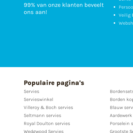
99% van onze klanten beveelt
Persoo
ons aan!
Veilig
Websh
Populaire pagina's
Servies
Bordenset
Servieswinkel
Borden ko
Villeroy & Boch servies
Blauw serv
Seltmann servies
Aardewerk 
Royal Doulton servies
Porselein 
Wedgwood Servies
Grootste S