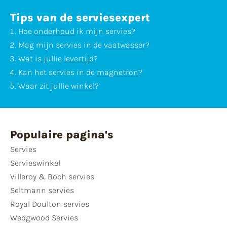
Tips van de serviesexpert
Hoe
onderhoud
ik mijn servies?
Mag mijn servies in de
vaatwasser
?
Wat is jullie
levertijd
?
Kan het servies in de
magnetron
?
Waar zit jullie
winkel
?
Populaire pagina's
Servies
Servieswinkel
Villeroy & Boch servies
Seltmann servies
Royal Doulton servies
Wedgwood Servies