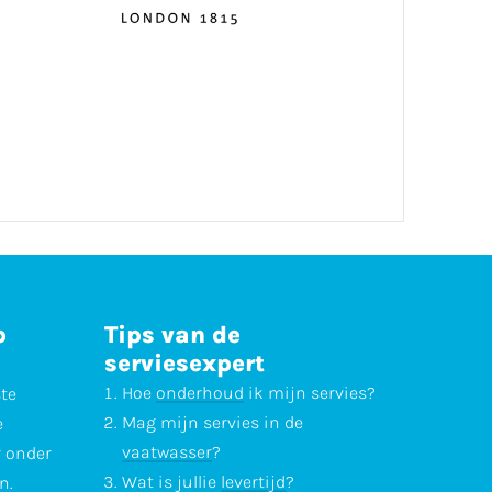
p
Tips van de
serviesexpert
Hoe
onderhoud
ik mijn servies?
ste
Mag mijn servies in de
e
vaatwasser
?
r onder
Wat is jullie
levertijd
?
n.