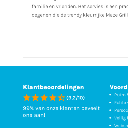
familie en vrienden. Het servies is een p
degenen die de trendy kleurrijke Maze Gril
Klantbeoordelingen
Voord
Ruim 5
(9,2/10)
Echte 
99% van onze klanten beveelt
Persoo
ons aan!
Veilig
Websh