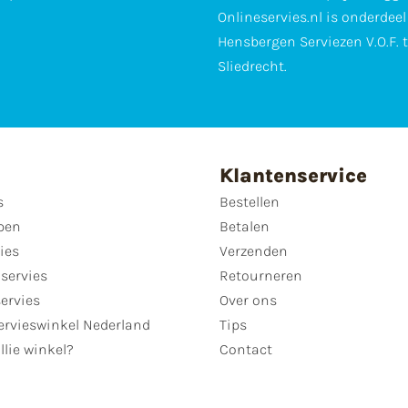
Onlineservies.nl is onderdee
Hensbergen Serviezen V.O.F. 
Sliedrecht.
Klantenservice
s
Bestellen
pen
Betalen
ies
Verzenden
servies
Retourneren
servies
Over ons
ervieswinkel Nederland
Tips
llie winkel?
Contact