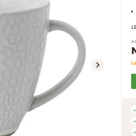
LE
Ad
L