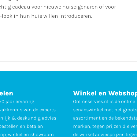
rachtig cadeau voor nieuwe huiseigenaren of voor
l-look in hun huis willen introduceren.
elen
Winkel en Websho
0 jaar ervaring
Onlineservies.nl is dé online
vakkennis van de experts
servieswinkel met het groot
nlijk & deskundig advies
assortiment en de bekendst
 bestellen en betalen
merken, tegen prijzen die ve
op, winkel en showroom
de winkel adviesprijzen ligge