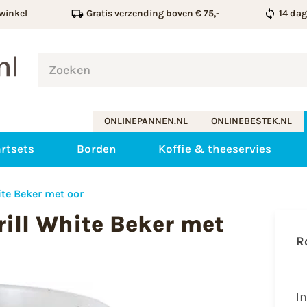
winkel
Gratis verzending boven € 75,-
14 da
ONLINEPANNEN.NL
ONLINEBESTEK.NL
rtsets
Borden
Koffie & theeservies
te Beker met oor
ill White Beker met
R
I