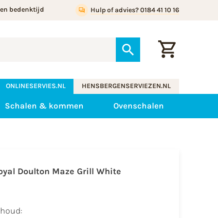
gen bedenktijd
Hulp of advies? 0184 41 10 16
ONLINESERVIES.NL
HENSBERGENSERVIEZEN.NL
Schalen & kommen
Ovenschalen
oyal Doulton Maze Grill White
nhoud: