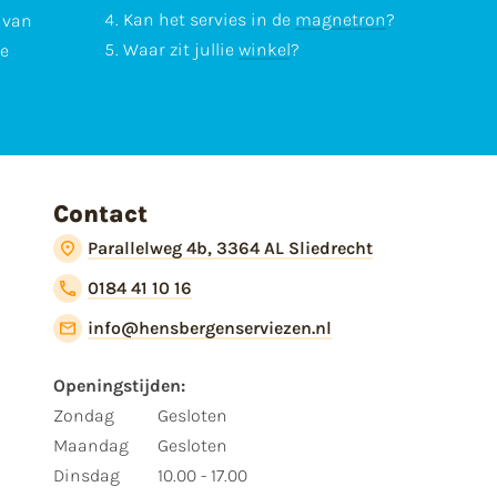
Kan het servies in de
magnetron
?
l van
Waar zit jullie
winkel
?
te
Contact
Parallelweg 4b, 3364 AL Sliedrecht
0184 41 10 16
info@hensbergenserviezen.nl
Openingstijden:
Zondag
Gesloten
Maandag
Gesloten
Dinsdag
10.00 - 17.00