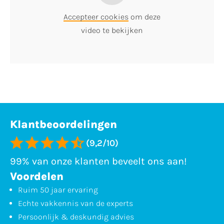
Accepteer cookies
om deze
video te bekijken
Klantbeoordelingen
(9,2/10)
99% van onze klanten beveelt ons aan!
Voordelen
Ruim 50 jaar ervaring
Echte vakkennis van de experts
Persoonlijk & deskundig advies