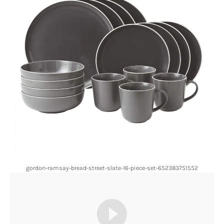
gordon-ramsay-bread-street-slate-16-piece-set-652383751552