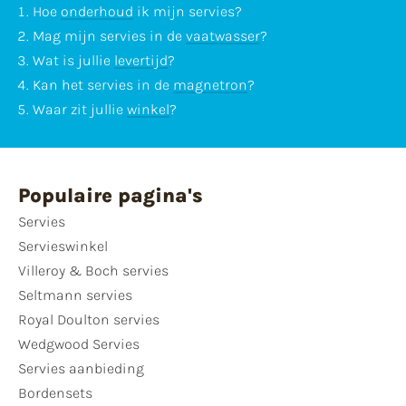
Hoe
onderhoud
ik mijn servies?
Mag mijn servies in de
vaatwasser
?
Wat is jullie
levertijd
?
Kan het servies in de
magnetron
?
Waar zit jullie
winkel
?
Populaire pagina's
Servies
Servieswinkel
Villeroy & Boch servies
Seltmann servies
Royal Doulton servies
Wedgwood Servies
Servies aanbieding
Bordensets