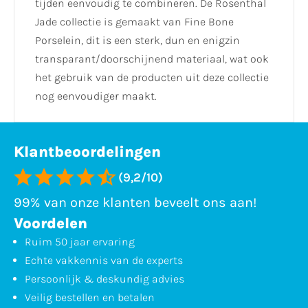
tijden eenvoudig te combineren. De Rosenthal
Jade collectie is gemaakt van Fine Bone
Porselein, dit is een sterk, dun en enigzin
transparant/doorschijnend materiaal, wat ook
het gebruik van de producten uit deze collectie
nog eenvoudiger maakt.
Klantbeoordelingen
(9,2/10)
99% van onze klanten beveelt ons aan!
Voordelen
Ruim 50 jaar ervaring
Echte vakkennis van de experts
Persoonlijk & deskundig advies
Veilig bestellen en betalen