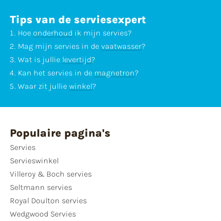
Tips van de serviesexpert
Hoe
onderhoud
ik mijn servies?
Mag mijn servies in de
vaatwasser
?
Wat is jullie
levertijd
?
Kan het servies in de
magnetron
?
Waar zit jullie
winkel
?
Populaire pagina's
Servies
Servieswinkel
Villeroy & Boch servies
Seltmann servies
Royal Doulton servies
Wedgwood Servies