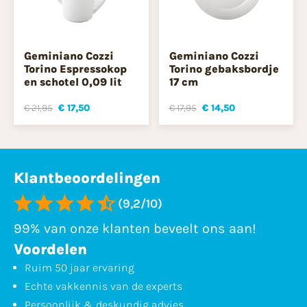
Geminiano Cozzi
Geminiano Cozzi
Torino Espressokop
Torino gebaksbordje
en schotel 0,09 lit
17 cm
€ 21,95
€ 17,50
€ 17,95
€ 14,50
Klantbeoordelingen
(9,2/10)
99% van onze klanten beveelt ons aan!
Voordelen
Ruim 50 jaar ervaring
Echte vakkennis van de experts
Persoonlijk & deskundig advies