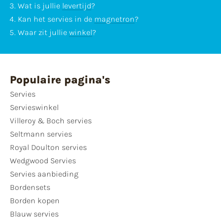
Wat is jullie
levertijd
?
Kan het servies in de
magnetron
?
Waar zit jullie
winkel
?
Populaire pagina's
Servies
Servieswinkel
Villeroy & Boch servies
Seltmann servies
Royal Doulton servies
Wedgwood Servies
Servies aanbieding
Bordensets
Borden kopen
Blauw servies