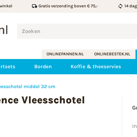
winkel
Gratis verzending boven € 75,-
14 da
ONLINEPANNEN.NL
ONLINEBESTEK.NL
rtsets
Borden
Koffie & theeservies
eesschotel middel 32 cm
nce Vleesschotel
G
I