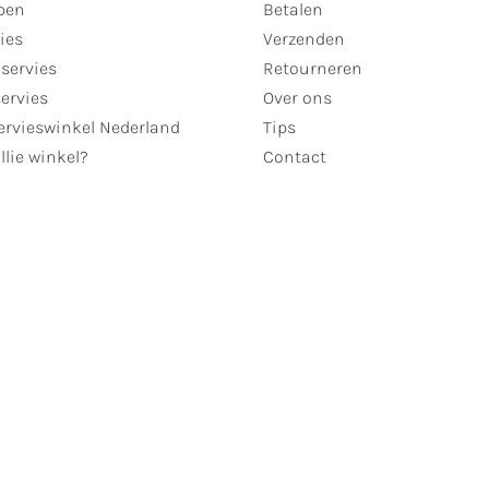
pen
Betalen
ies
Verzenden
servies
Retourneren
servies
Over ons
ervieswinkel Nederland
Tips
llie winkel?
Contact