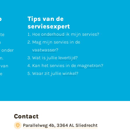
p
Tips van de
serviesexpert
Hoe
onderhoud
ik mijn servies?
ste
Mag mijn servies in de
e
vaatwasser
?
r onder
Wat is jullie
levertijd
?
n.
Kan het servies in de
magnetron
?
l van
Waar zit jullie
winkel
?
te
Contact
Parallelweg 4b, 3364 AL Sliedrecht