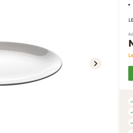
LE
Ad
L