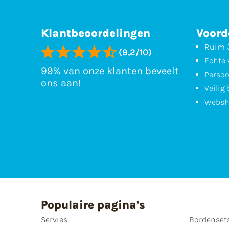
Klantbeoordelingen
Voord
Ruim 5
(9,2/10)
Echte 
99% van onze klanten beveelt
Persoo
ons aan!
Veilig
Websh
Populaire pagina's
Servies
Bordenset