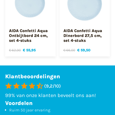
AIDA Confetti Aqua
AIDA Confetti Aqua
Ontbijtbord 24 cm,
Dinerbord 27,5 cm,
set 4-stuks
set 4-stuks
€ 62,00
€ 55,95
€ 66,00
€ 59,50
Klantbeoordelingen
(9,2/10)
99% van onze klanten beveelt ons aan!
Voordelen
Ruim 50 jaar ervaring