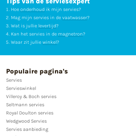
Tips van de serviesexpert
Hoe
onderhoud
ik mijn servies?
Mag mijn servies in de
vaatwasser
?
Wat is jullie
levertijd
?
Kan het servies in de
magnetron
?
Waar zit jullie
winkel
?
Populaire pagina's
Servies
Servieswinkel
Villeroy & Boch servies
Seltmann servies
Royal Doulton servies
Wedgwood Servies
Servies aanbieding