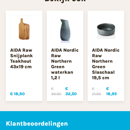
AIDA Raw
AIDA Nordic
AIDA Nordic
Snijplank
Raw
Raw
Teakhout
Northern
Northern
43x19 cm
Green
Green
waterkan
Slaschaal
1,2 l
19,5 cm
€
€
€
€
€ 18,90
39,90
32,50
21,90
18,95
Klantbeoordelingen