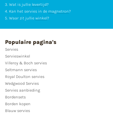
Wat is jullie
levertijd
?
Kan het servies in de
magnetron
?
Waar zit jullie
winkel
?
Populaire pagina's
Servies
Servieswinkel
Villeroy & Boch servies
Seltmann servies
Royal Doulton servies
Wedgwood Servies
Servies aanbieding
Bordensets
Borden kopen
Blauw servies