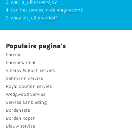
Wat is jullie
levertijd
?
Kan het servies in de
magnetron
?
Waar zit jullie
winkel
?
Populaire pagina's
Servies
Servieswinkel
Villeroy & Boch servies
Seltmann servies
Royal Doulton servies
Wedgwood Servies
Servies aanbieding
Bordensets
Borden kopen
Blauw servies