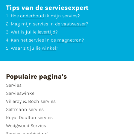
Tips van de serviesexpert
Hoe
onderhoud
ik mijn servies?
Mag mijn servies in de
vaatwasser
?
Wat is jullie
levertijd
?
Kan het servies in de
magnetron
?
Waar zit jullie
winkel
?
Populaire pagina's
Servies
Servieswinkel
Villeroy & Boch servies
Seltmann servies
Royal Doulton servies
Wedgwood Servies
Servies aanbieding