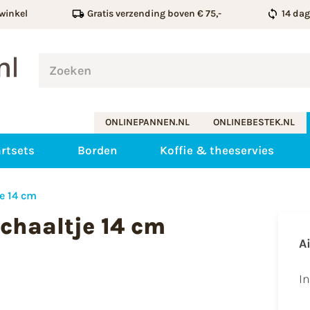
winkel
Gratis verzending boven € 75,-
14 da
ONLINEPANNEN.NL
ONLINEBESTEK.NL
rtsets
Borden
Koffie & theeservies
e 14 cm
chaaltje 14 cm
A
I