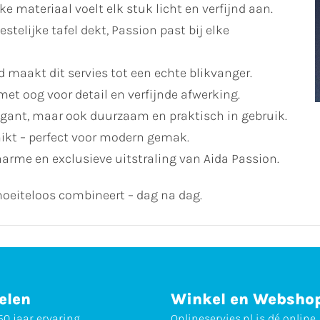
e materiaal voelt elk stuk licht en verfijnd aan.
estelijke tafel dekt, Passion past bij elke
maakt dit servies tot een echte blikvanger.
met oog voor detail en verfijnde afwerking.
legant, maar ook duurzaam en praktisch in gebruik.
kt – perfect voor modern gemak.
harme en exclusieve uitstraling van Aida Passion.
g moeiteloos combineert – dag na dag.
elen
Winkel en Websho
0 jaar ervaring
Onlineservies.nl is dé online