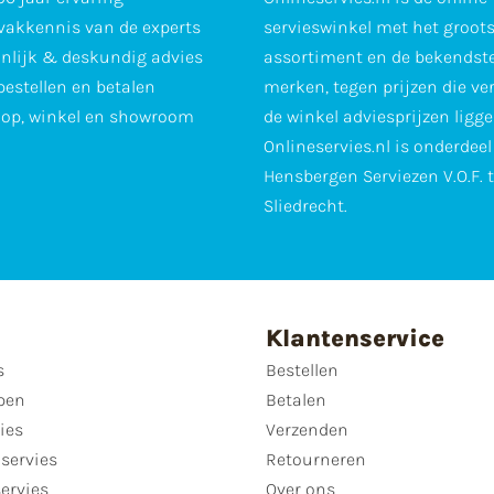
vakkennis van de experts
servieswinkel met het groot
nlijk & deskundig advies
assortiment en de bekendst
 bestellen en betalen
merken, tegen prijzen die ve
op, winkel en showroom
de winkel adviesprijzen ligge
Onlineservies.nl is onderdee
Hensbergen Serviezen V.O.F. 
Sliedrecht.
Klantenservice
s
Bestellen
pen
Betalen
ies
Verzenden
servies
Retourneren
servies
Over ons