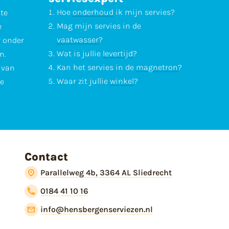
Hoe
onderhoud
ik mijn servies?
ste
Mag mijn servies in de
e
vaatwasser
?
r onder
Wat is jullie
levertijd
?
n.
Kan het servies in de
magnetron
?
l van
Waar zit jullie
winkel
?
te
Contact
Parallelweg 4b, 3364 AL Sliedrecht
0184 41 10 16
info@hensbergenserviezen.nl