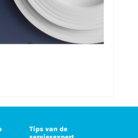
p
Tips van de
serviesexpert