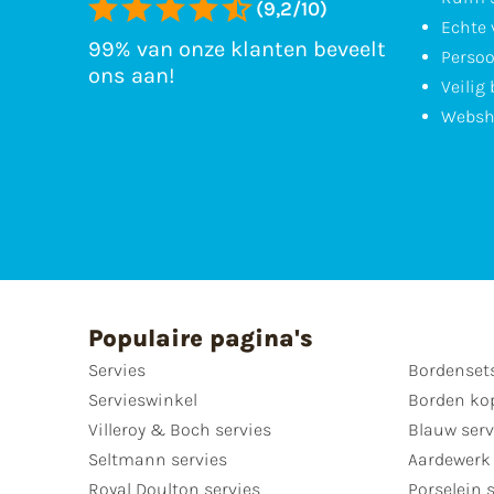
(9,2/10)
Echte 
99% van onze klanten beveelt
Persoo
ons aan!
Veilig
Websh
Populaire pagina's
Servies
Bordenset
Servieswinkel
Borden ko
Villeroy & Boch servies
Blauw serv
Seltmann servies
Aardewerk 
Royal Doulton servies
Porselein 