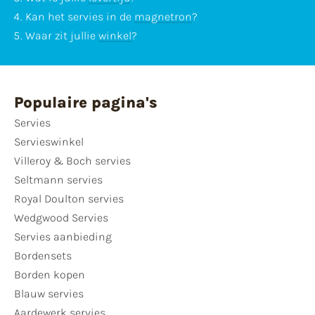
Kan het servies in de
magnetron
?
Waar zit jullie
winkel
?
Populaire pagina's
Servies
Servieswinkel
Villeroy & Boch servies
Seltmann servies
Royal Doulton servies
Wedgwood Servies
Servies aanbieding
Bordensets
Borden kopen
Blauw servies
Aardewerk servies