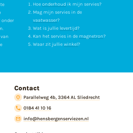
Hoe
onderhoud
ik mijn servies?
ste
Mag mijn servies in de
e
vaatwasser
?
r onder
Wat is jullie
levertijd
?
n.
Kan het servies in de
magnetron
?
l van
Waar zit jullie
winkel
?
te
Contact
Parallelweg 4b, 3364 AL Sliedrecht
0184 41 10 16
info@hensbergenserviezen.nl