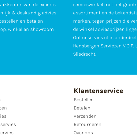
vakkennis van de experts
servieswinkel met het groot
nlijk & deskundig advies
assortiment en de bekendst
 bestellen en betalen
merken, tegen prijzen die ve
op, winkel en showroom
de winkel adviesprijzen ligge
Onlineservies.nl is onderdee
Hensbergen Serviezen V.O.F. 
Sliedrecht.
Klantenservice
s
Bestellen
pen
Betalen
ies
Verzenden
servies
Retourneren
servies
Over ons