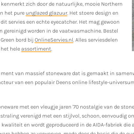
 kenmerkt zich door de natuurlijke, mooie Northern
in het pure
unglazed glazuur
. Het stoere design en
it servies een echte eyecatcher. Het mag gewoon
n gereinigd worden in de vaatwasmachine. Bestel
Green bord bij
OnlineServies.nl
. Alles serviesdelen
 het hele
assortiment
.
ortiment van massief stoneware dat is gemaakt in sam
teur van een populair Deens online lifestyle-universum
neware met een vleugje jaren '70 nostalgie van de stone
straling verenigd met een stijlvol, schoon, eenvoudig o
waliteit en wordt geproduceerd in de AIDA-fabriek die al
eware hebben ze verworven, mede door de basis die de 