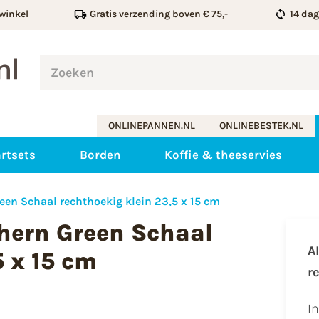
winkel
Gratis verzending boven € 75,-
14 da
ONLINEPANNEN.NL
ONLINEBESTEK.NL
rtsets
Borden
Koffie & theeservies
een Schaal rechthoekig klein 23,5 x 15 cm
hern Green Schaal
A
5 x 15 cm
r
I