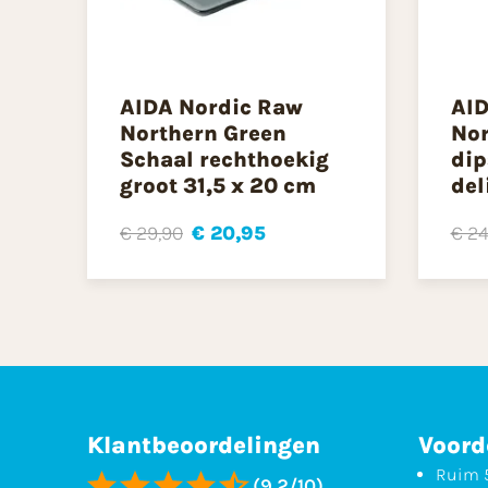
AIDA Nordic Raw
AID
Northern Green
Nor
Schaal rechthoekig
dip
groot 31,5 x 20 cm
del
€ 29,90
€ 20,95
€ 24
Klantbeoordelingen
Voord
Ruim 5
(9,2/10)