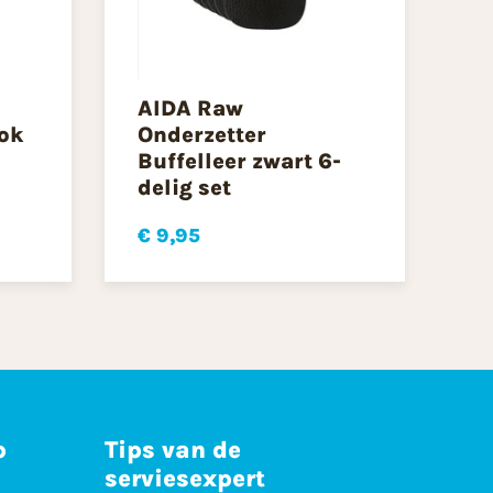
AIDA Raw
ok
Onderzetter
Buffelleer zwart 6-
delig set
€ 9,95
p
Tips van de
serviesexpert