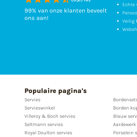
Echte 
99% van onze klanten beveelt
Persoo
ons aan!
Veilig
Websh
Populaire pagina's
Servies
Bordenset
Servieswinkel
Borden ko
Villeroy & Boch servies
Blauw serv
Seltmann servies
Aardewerk 
Royal Doulton servies
Porselein 