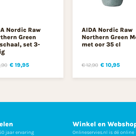
A Nordic Raw
AIDA Nordic Raw
thern Green
Northern Green M
schaal, set 3-
met oor 35 cl
ig
,90
€ 19,95
€ 12,90
€ 10,95
elen
Winkel en Websho
0 jaar ervaring
Onlineservies.nl is dé online