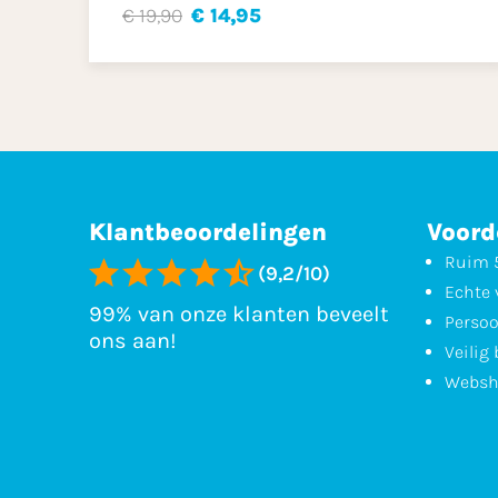
€ 19,90
€ 14,95
Klantbeoordelingen
Voord
Ruim 5
(9,2/10)
Echte 
99% van onze klanten beveelt
Persoo
ons aan!
Veilig
Websh