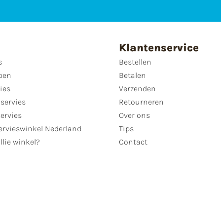
Klantenservice
s
Bestellen
pen
Betalen
ies
Verzenden
servies
Retourneren
servies
Over ons
ervieswinkel Nederland
Tips
llie winkel?
Contact