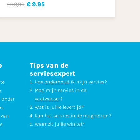
€ 18,90
€ 9,95
p
Tips van de
serviesexpert
Hoe
onderhoud
ik mijn servies?
ste
Mag mijn servies in de
e
vaatwasser
?
r onder
Wat is jullie
levertijd
?
n.
Kan het servies in de
magnetron
?
l van
Waar zit jullie
winkel
?
te