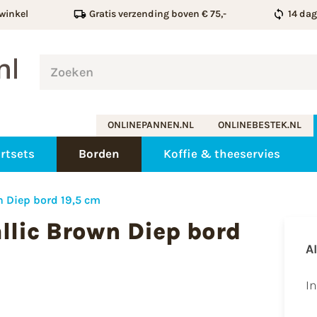
winkel
Gratis verzending boven € 75,-
14 da
ONLINEPANNEN.NL
ONLINEBESTEK.NL
rtsets
Borden
Koffie & theeservies
n Diep bord 19,5 cm
llic Brown Diep bord
A
I