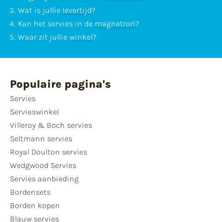
Wat is jullie
levertijd
?
Kan het servies in de
magnetron
?
Waar zit jullie
winkel
?
Populaire pagina's
Servies
Servieswinkel
Villeroy & Boch servies
Seltmann servies
Royal Doulton servies
Wedgwood Servies
Servies aanbieding
Bordensets
Borden kopen
Blauw servies