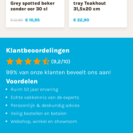
Grey spotted beker
tray Teakhout
zonder oor 30 cl
31,5x20 cm
€ 12,90
€ 10,95
€ 22,90
Klantbeoordelingen
(9,2/10)
99% van onze klanten beveelt ons aan!
Voordelen
Ruim 50 jaar ervaring
Echte vakkennis van de experts
Persoonlijk & deskundig advies
Veilig bestellen en betalen
Webshop, winkel en showroom