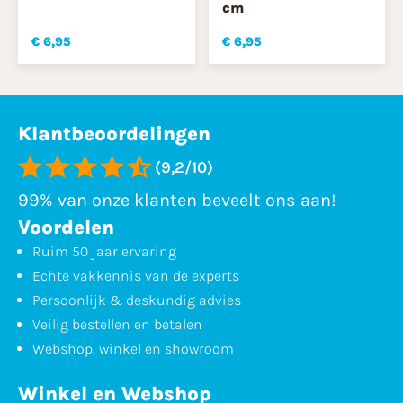
cm
€ 6,95
€ 6,95
Klantbeoordelingen
(9,2/10)
99% van onze klanten beveelt ons aan!
Voordelen
Ruim 50 jaar ervaring
Echte vakkennis van de experts
Persoonlijk & deskundig advies
Veilig bestellen en betalen
Webshop, winkel en showroom
Winkel en Webshop