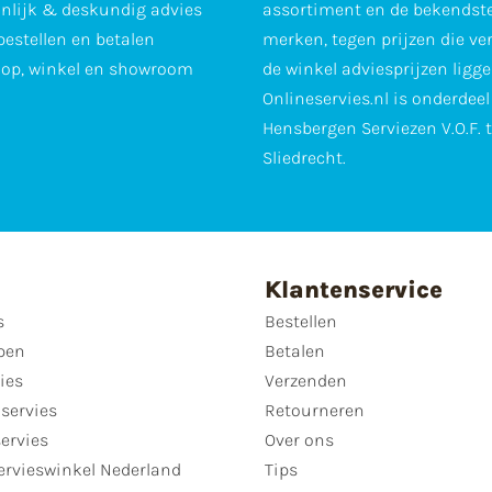
nlijk & deskundig advies
assortiment en de bekendst
 bestellen en betalen
merken, tegen prijzen die ve
op, winkel en showroom
de winkel adviesprijzen ligge
Onlineservies.nl is onderdee
Hensbergen Serviezen V.O.F. 
Sliedrecht.
Klantenservice
s
Bestellen
pen
Betalen
ies
Verzenden
servies
Retourneren
servies
Over ons
ervieswinkel Nederland
Tips