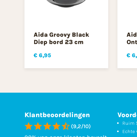
Aida Groovy Black
Aid
Diep bord 23 cm
Ont
€ 6,95
€ 6
Klantbeoordelingen
Voord
Ruim 5
(9,2/10)
Echte 