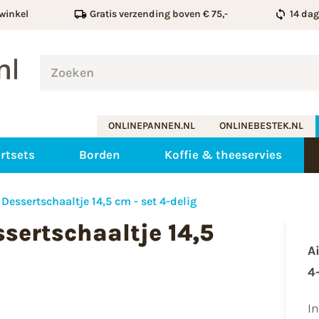
winkel
Gratis verzending boven € 75,-
14 da
ONLINEPANNEN.NL
ONLINEBESTEK.NL
rtsets
Borden
Koffie & theeservies
Dessertschaaltje 14,5 cm - set 4-delig
sertschaaltje 14,5
A
4
I