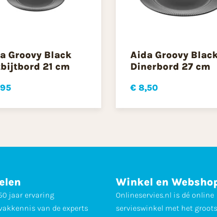
a Groovy Black
Aida Groovy Blac
bijtbord 21 cm
Dinerbord 27 cm
,95
€ 8,50
elen
Winkel en Websho
0 jaar ervaring
Onlineservies.nl is dé online
vakkennis van de experts
servieswinkel met het groot