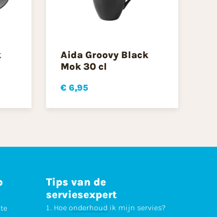
k
Aida Groovy Black
Mok 30 cl
€ 6,95
p
Tips van de
serviesexpert
Hoe
onderhoud
ik mijn servies?
ste