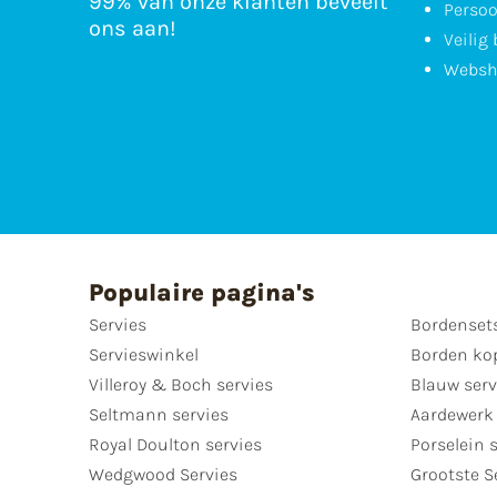
99% van onze klanten beveelt
Persoo
ons aan!
Veilig
Websh
Populaire pagina's
Servies
Bordenset
Servieswinkel
Borden ko
Villeroy & Boch servies
Blauw serv
Seltmann servies
Aardewerk 
Royal Doulton servies
Porselein 
Wedgwood Servies
Grootste S