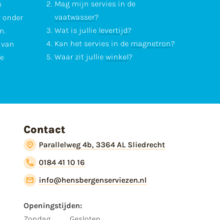
Mag mijn servies in de
e
vaatwasser
?
r onder
Wat is jullie
levertijd
?
n.
Kan het servies in de
magnetron
?
l van
Waar zit jullie
winkel
?
te
Contact
Parallelweg 4b, 3364 AL Sliedrecht
0184 41 10 16
info@hensbergenserviezen.nl
Openingstijden:
Zondag
Gesloten