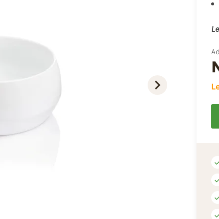
Le
Ad
L