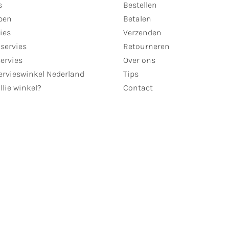
s
Bestellen
pen
Betalen
ies
Verzenden
servies
Retourneren
servies
Over ons
ervieswinkel Nederland
Tips
llie winkel?
Contact