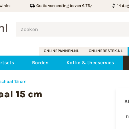
winkel
Gratis verzending boven € 75,-
14 da
ONLINEPANNEN.NL
ONLINEBESTEK.NL
rtsets
Borden
Koffie & theeservies
schaal 15 cm
aal 15 cm
A
I