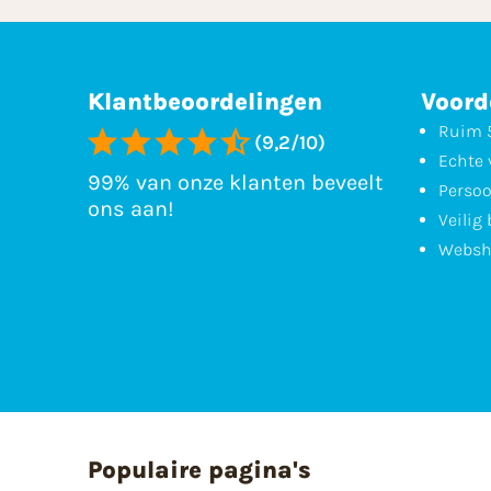
Klantbeoordelingen
Voord
Ruim 5
(9,2/10)
Echte 
99% van onze klanten beveelt
Persoo
ons aan!
Veilig
Websh
Populaire pagina's