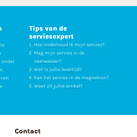
p
Tips van de
serviesexpert
Hoe
onderhoud
ik mijn servies?
ste
Mag mijn servies in de
e
vaatwasser
?
r onder
Wat is jullie
levertijd
?
n.
Kan het servies in de
magnetron
?
l van
Waar zit jullie
winkel
?
te
Contact