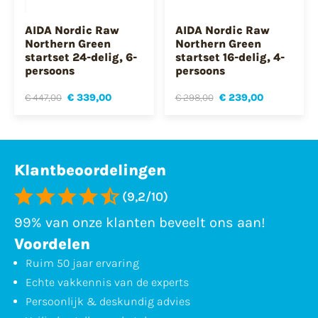
AIDA Nordic Raw
AIDA Nordic Raw
Northern Green
Northern Green
startset 24-delig, 6-
startset 16-delig, 4-
persoons
persoons
€ 447,00
€ 339,00
€ 298,00
€ 239,00
Klantbeoordelingen
(9,2/10)
99% van onze klanten beveelt ons aan!
Voordelen
Ruim 50 jaar ervaring
Echte vakkennis van de experts
Persoonlijk & deskundig advies