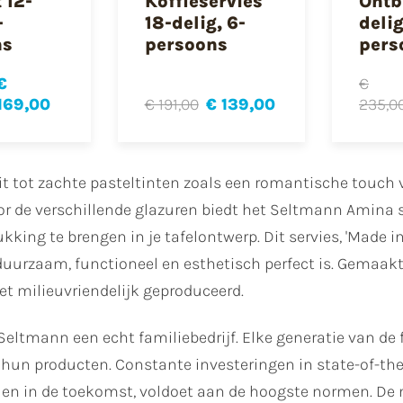
 12-
Koffieservies
Ontbi
-
18-delig, 6-
delig
ns
persoons
pers
€
€
169,00
€ 191,00
€ 139,00
235,0
wit tot zachte pasteltinten zoals een romantische touch 
door de verschillende glazuren biedt het Seltmann Amina 
drukking te brengen in je tafelontwerp. Dit servies, 'Made
duurzaam, functioneel en esthetisch perfect is. Gemaak
 het milieuvriendelijk geproduceerd.
 Seltmann een echt familiebedrijf. Elke generatie van de
 hun producten. Constante investeringen in state-of-th
u en in de toekomst, voldoet aan de hoogste normen. 