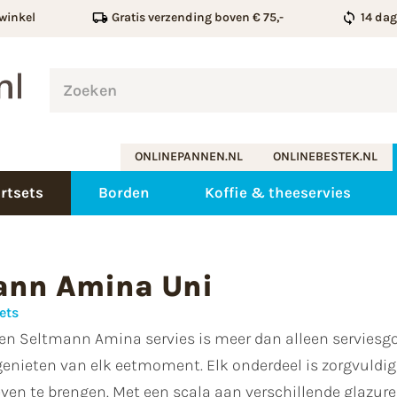
winkel
Gratis verzending boven € 75,-
14 da
ONLINEPANNEN.NL
ONLINEBESTEK.NL
rtsets
Borden
Koffie & theeservies
ann Amina Uni
ets
en Seltmann Amina servies is meer dan alleen serviesgo
genieten van elk eetmoment. Elk onderdeel is zorgvuldig
leven te brengen. Met een scala aan verschillende glazuren