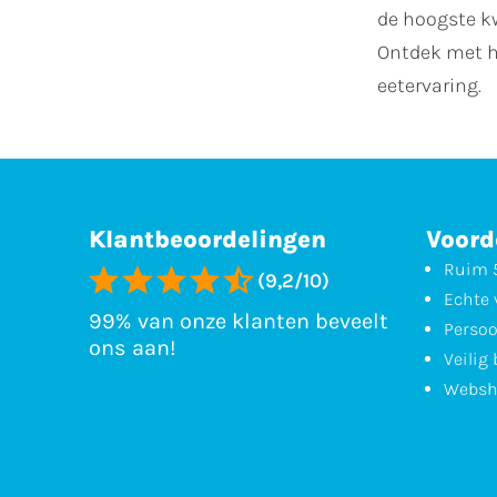
de hoogste kw
Ontdek met he
eetervaring.
Klantbeoordelingen
Voord
Ruim 5
(9,2/10)
Echte 
99% van onze klanten beveelt
Persoo
ons aan!
Veilig
Websh