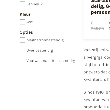
Startset
Landelijk
delig, 6
persoo
Kleur
Wit
€
235,00
Opties
Magnetronbestendig
Van stijlvol 
Ovenbestendig
zilvergrijs, 
Vaatwasmachinebestendig
stijl tot uit
ontwerp dat 
kwaliteit, is
Sinds 1910 is
kwaliteit van
productie, n