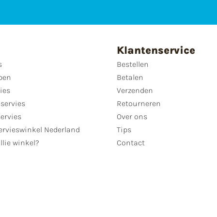
Klantenservice
s
Bestellen
pen
Betalen
ies
Verzenden
servies
Retourneren
servies
Over ons
ervieswinkel Nederland
Tips
llie winkel?
Contact