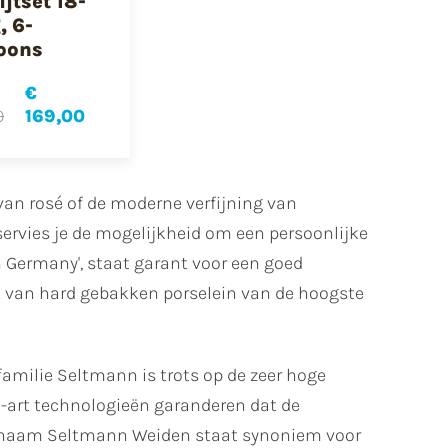
jtset 18-
, 6-
oons
€
0
169,00
van rosé of de moderne verfijning van
servies je de mogelijkheid om een persoonlijke
 in Germany', staat garant voor een goed
t van hard gebakken porselein van de hoogste
 familie Seltmann is trots op de zeer hoge
e-art technologieën garanderen dat de
De naam Seltmann Weiden staat synoniem voor