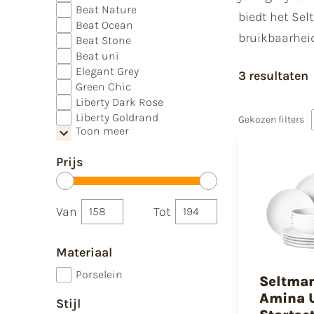
Beat Nature
biedt het Sel
Beat Ocean
bruikbaarheid
Beat Stone
Beat uni
Elegant Grey
3 resultaten
Green Chic
Liberty Dark Rose
Liberty Goldrand
Gekozen filters
Toon meer
Prijs
Van
Tot
Materiaal
Porselein
Seltma
Amina 
Stijl