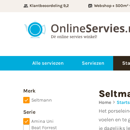
Klantbeoordeling 9,2
Webshop + 500m² 
Alle serviezen
Serviezen
Sta
Merk
Seltm
Seltmann
Home
Starts
Het porselein
Serie
voelen en te 
Amina Uni
Beat Forrest
je dagelijks 