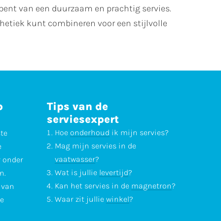
 bent van een duurzaam en prachtig servies.
hetiek kunt combineren voor een stijlvolle
p
Tips van de
serviesexpert
Hoe
onderhoud
ik mijn servies?
ste
Mag mijn servies in de
e
vaatwasser
?
r onder
Wat is jullie
levertijd
?
n.
Kan het servies in de
magnetron
?
l van
Waar zit jullie
winkel
?
te