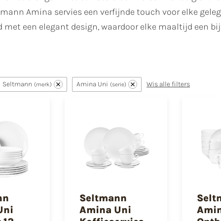
tmann Amina servies een verfijnde touch voor elke geleg
 met een elegant design, waardoor elke maaltijd een bij
Seltmann
Amina Uni
Wis alle filters
merk
serie
nn
Seltmann
Selt
Uni
Amina Uni
Amin